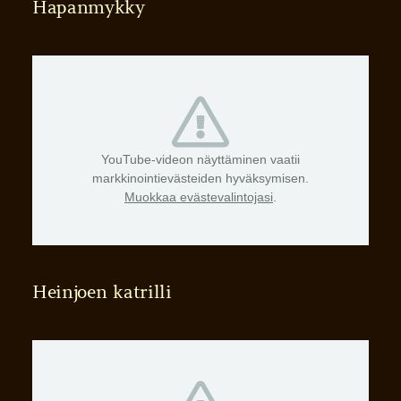
Hapanmykky
YouTube-videon näyttäminen vaatii
markkinointievästeiden hyväksymisen.
Muokkaa evästevalintojasi
.
Heinjoen katrilli