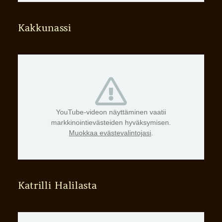
Kakkunassi
YouTube-videon näyttäminen vaatii
markkinointievästeiden hyväksymisen.
Muokkaa evästevalintojasi
.
Katrilli Halilasta