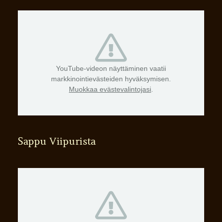
YouTube-videon näyttäminen vaatii
markkinointievästeiden hyväksymisen.
Muokkaa evästevalintojasi
.
Sappu Viipurista