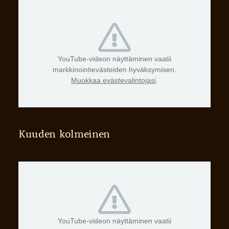
YouTube-videon näyttäminen vaatii
markkinointievästeiden hyväksymisen.
Muokkaa evästevalintojasi
.
Kuuden kolmeinen
YouTube-videon näyttäminen vaatii