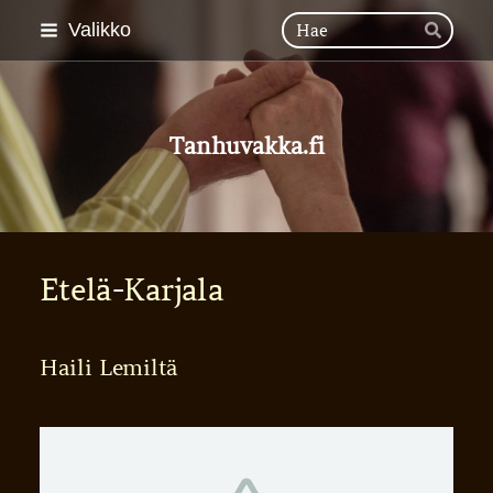
Siirry
Hak
Valikko
Hae
sivun
sisältöön
Tanhuvakka.fi
Etelä-Karjala
Haili Lemiltä