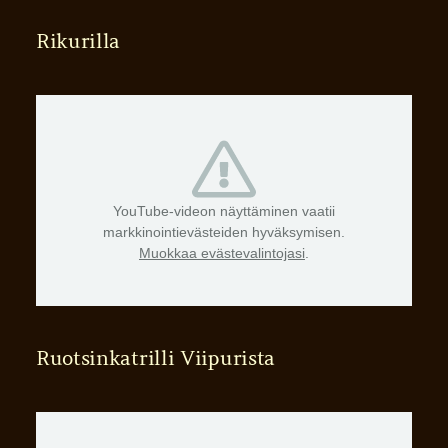
Rikurilla
YouTube-videon näyttäminen vaatii
markkinointievästeiden hyväksymisen.
Muokkaa evästevalintojasi
.
Ruotsinkatrilli Viipurista