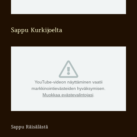
Sappu Kurkijoelta
YouTube-videon näyttäminen vaatii
markkinointievästeiden hyväksymisen.
Muokkaa evästevalintojasi
.
Sappu Räisälästä