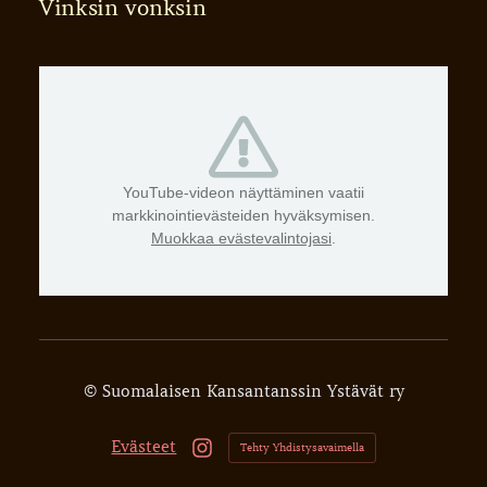
Vinksin vonksin
YouTube-videon näyttäminen vaatii
markkinointievästeiden hyväksymisen.
Muokkaa evästevalintojasi
.
©
Suomalaisen Kansantanssin Ystävät ry
Evästeet
Tehty Yhdistysavaimella
Instagram