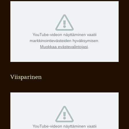
YouTube-videon näyttäminen vaatii
markkinointievästeiden hyväksymisen.
Muokkaa evästevalintojasi
.
Viisparinen
YouTube-videon näyttäminen vaatii