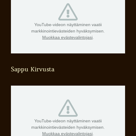
YouTube-videon näyttäminen vaatii
markkinointievästeiden hyväksymisen.
Muokkaa evästevalintojasi
.
Sappu Kirvusta
YouTube-videon näyttäminen vaatii
markkinointievästeiden hyväksymisen.
Muokkaa evästevalintojasi
.