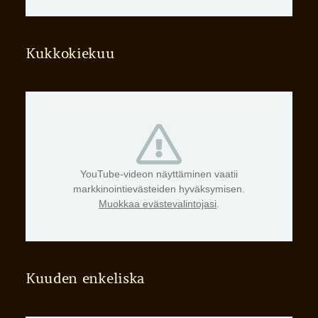
Kukkokiekuu
YouTube-videon näyttäminen vaatii
markkinointievästeiden hyväksymisen.
Muokkaa evästevalintojasi
.
Kuuden enkeliska