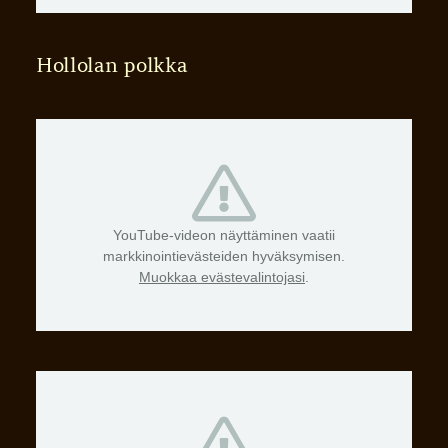
Hollolan polkka
YouTube-videon näyttäminen vaatii
markkinointievästeiden hyväksymisen.
Muokkaa evästevalintojasi
.