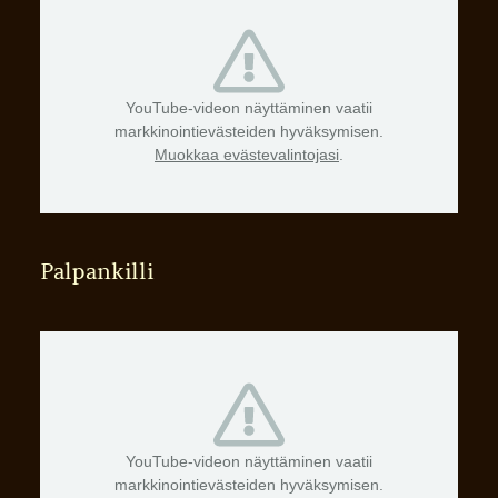
YouTube-videon näyttäminen vaatii
markkinointievästeiden hyväksymisen.
Muokkaa evästevalintojasi
.
Palpankilli
YouTube-videon näyttäminen vaatii
markkinointievästeiden hyväksymisen.