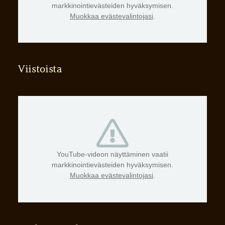
markkinointievästeiden hyväksymisen.
Muokkaa evästevalintojasi
.
Viistoista
YouTube-videon näyttäminen vaatii
markkinointievästeiden hyväksymisen.
Muokkaa evästevalintojasi
.