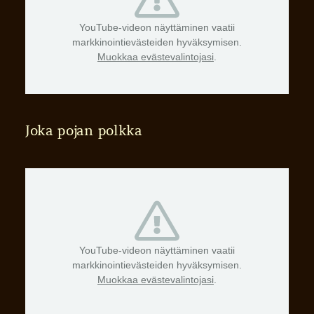
YouTube-videon näyttäminen vaatii
markkinointievästeiden hyväksymisen.
Muokkaa evästevalintojasi
.
Joka pojan polkka
YouTube-videon näyttäminen vaatii
markkinointievästeiden hyväksymisen.
Muokkaa evästevalintojasi
.