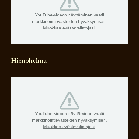
YouTube-videon näyttäminen vaatii
markkinointievästeiden hyväksymisen.
Muokkaa evästevalintojasi
.
Hienohelma
YouTube-videon näyttäminen vaatii
markkinointievästeiden hyväksymisen.
Muokkaa evästevalintojasi
.