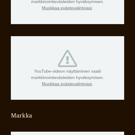
markkinointievästeiden hyväksymisen.
Muokkaa evästevalintojasi
.
YouTube-videon näyttäminen vaatii
markkinointievästeiden hyväksymisen.
Muokkaa evästevalintojasi
.
Markka