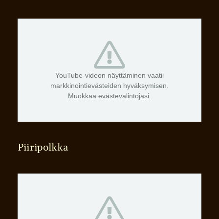
YouTube-videon näyttäminen vaatii
markkinointievästeiden hyväksymisen.
Muokkaa evästevalintojasi
.
Piiripolkka