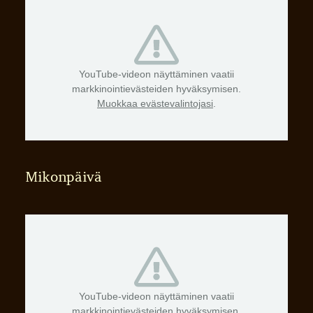
YouTube-videon näyttäminen vaatii
markkinointievästeiden hyväksymisen.
Muokkaa evästevalintojasi
.
Mikonpäivä
YouTube-videon näyttäminen vaatii
markkinointievästeiden hyväksymisen.