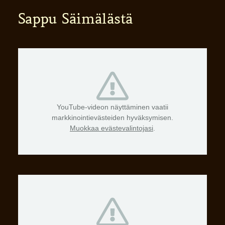
Sappu Säimälästä
YouTube-videon näyttäminen vaatii
markkinointievästeiden hyväksymisen.
Muokkaa evästevalintojasi
.