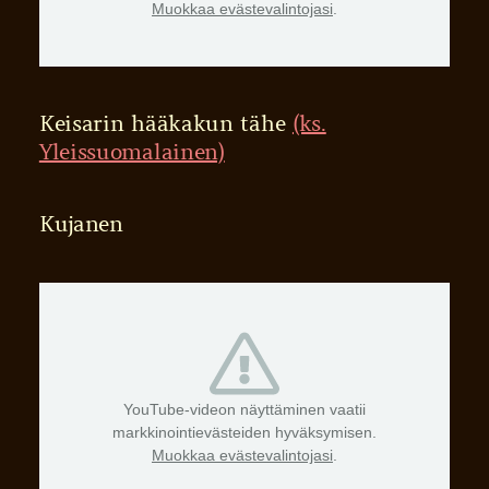
Muokkaa evästevalintojasi
.
Keisarin hääkakun tähe
(ks.
Yleissuomalainen)
Kujanen
YouTube-videon näyttäminen vaatii
markkinointievästeiden hyväksymisen.
Muokkaa evästevalintojasi
.