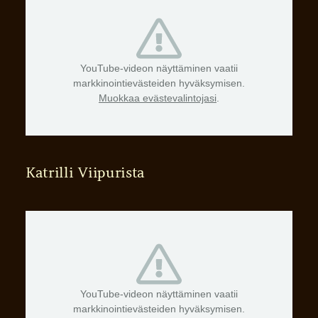
YouTube-videon näyttäminen vaatii
markkinointievästeiden hyväksymisen.
Muokkaa evästevalintojasi
.
Katrilli Viipurista
YouTube-videon näyttäminen vaatii
markkinointievästeiden hyväksymisen.