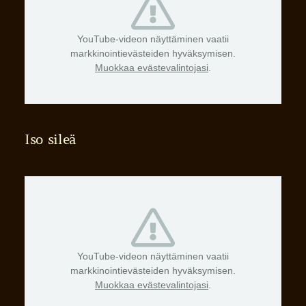
YouTube-videon näyttäminen vaatii
markkinointievästeiden hyväksymisen.
Muokkaa evästevalintojasi
.
Iso sileä
YouTube-videon näyttäminen vaatii
markkinointievästeiden hyväksymisen.
Muokkaa evästevalintojasi
.