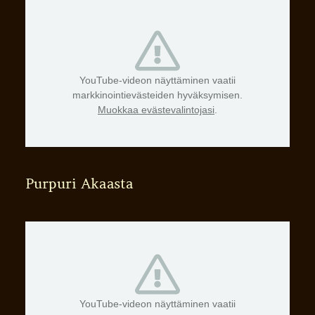
YouTube-videon näyttäminen vaatii
markkinointievästeiden hyväksymisen.
Muokkaa evästevalintojasi
.
Purpuri Akaasta
YouTube-videon näyttäminen vaatii