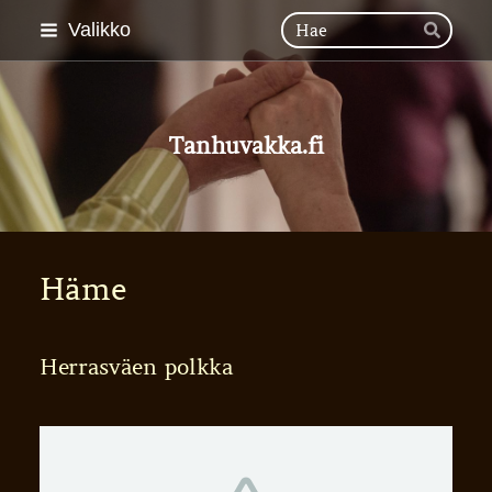
Siirry
Hak
Valikko
Hae
sivun
sisältöön
Tanhuvakka.fi
Häme
Herrasväen polkka