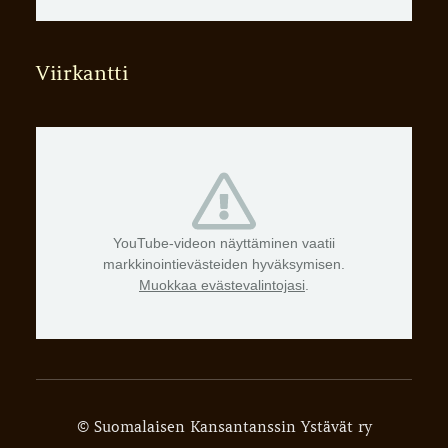
Viirkantti
YouTube-videon näyttäminen vaatii
markkinointievästeiden hyväksymisen.
Muokkaa evästevalintojasi
.
©
Suomalaisen Kansantanssin Ystävät ry