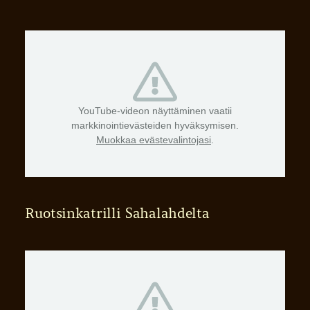
YouTube-videon näyttäminen vaatii
markkinointievästeiden hyväksymisen.
Muokkaa evästevalintojasi
.
Ruotsinkatrilli Sahalahdelta