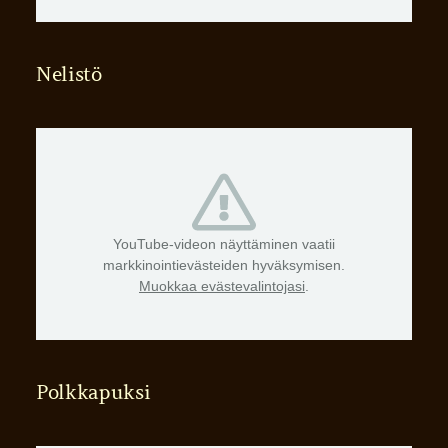
Nelistö
YouTube-videon näyttäminen vaatii
markkinointievästeiden hyväksymisen.
Muokkaa evästevalintojasi
.
Polkkapuksi