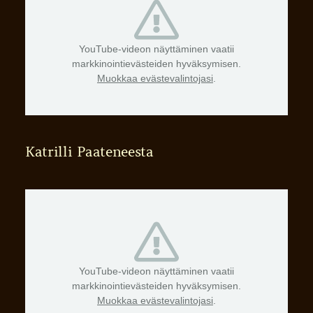
YouTube-videon näyttäminen vaatii
markkinointievästeiden hyväksymisen.
Muokkaa evästevalintojasi
.
Katrilli Paateneesta
YouTube-videon näyttäminen vaatii
markkinointievästeiden hyväksymisen.
Muokkaa evästevalintojasi
.