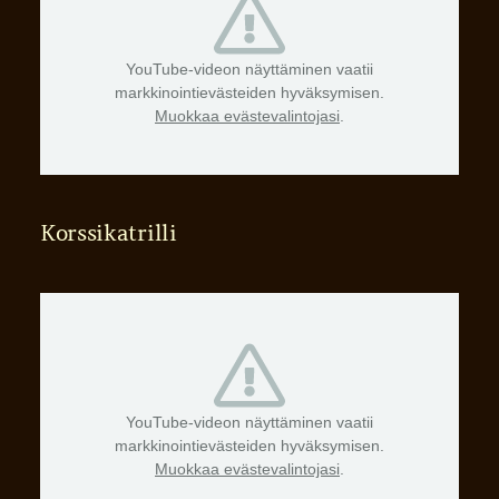
YouTube-videon näyttäminen vaatii
markkinointievästeiden hyväksymisen.
Muokkaa evästevalintojasi
.
Korssikatrilli
YouTube-videon näyttäminen vaatii
markkinointievästeiden hyväksymisen.
Muokkaa evästevalintojasi
.