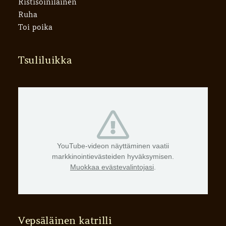
Ristisoinilainen
Ruha
Toi poika
Tsuliluikka
YouTube-videon näyttäminen vaatii
markkinointievästeiden hyväksymisen.
Muokkaa evästevalintojasi
.
Vepsäläinen katrilli