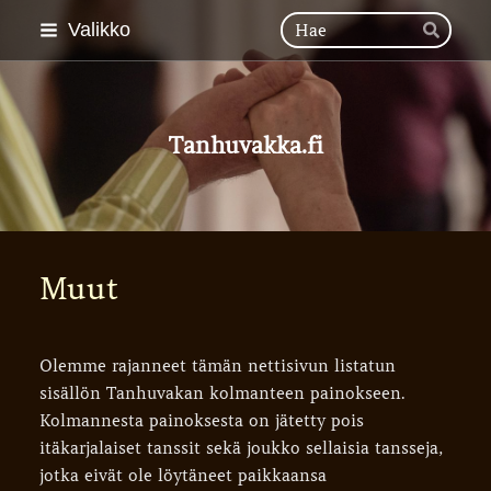
Siirry
Hak
Valikko
Hae
sivun
sisältöön
Tanhuvakka.fi
Muut
Olemme rajanneet tämän nettisivun listatun
sisällön Tanhuvakan kolmanteen painokseen.
Kolmannesta painoksesta on jätetty pois
itäkarjalaiset tanssit sekä joukko sellaisia tansseja,
jotka eivät ole löytäneet paikkaansa