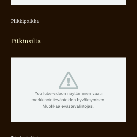
Piikkipolkka
Pitkinsilta
YouTube-videon näyttäminen vaatii
markkinointievästeiden hyväksymisen.
Muokkaa evästevalintojasi
.