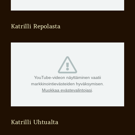
Katrilli Repolasta
YouTube-videon näyttäminen vaatii
markkinointievästeiden hyväksymisen.
Muokkaa evästevalintojasi
.
Katrilli Uhtualta