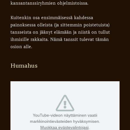
kansantanssiryhmien ohjelmistoissa.
Kuitenkin osa ensimmäisessä kahdessa
painoksessa olleista (ja sittemmin poistetuista)
tansseista on jäänyt elämään ja niistä on tullut
ihmisille rakkaita. Nämä tanssit tulevat tämän
osion alle.
Humahus
YouTube-videon näyttäminen vaatii
markkinointievästeiden hyväksymisen.
Muokkaa evästevalintojasi
.