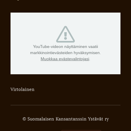
YouTube-videon näyttäminen vaatii
markkinointievästeiden hyväksymisen.
Muokkaa evästevalintojasi
.
Virtolainen
©
Suomalaisen Kansantanssin Ystävät ry