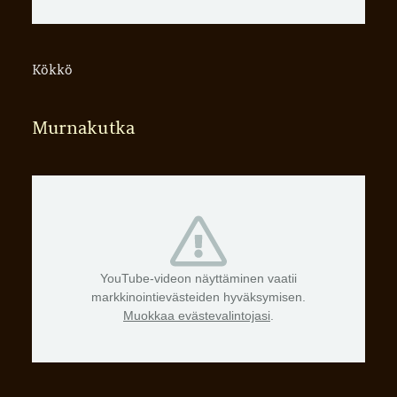
Kökkö
Murnakutka
YouTube-videon näyttäminen vaatii
markkinointievästeiden hyväksymisen.
Muokkaa evästevalintojasi
.