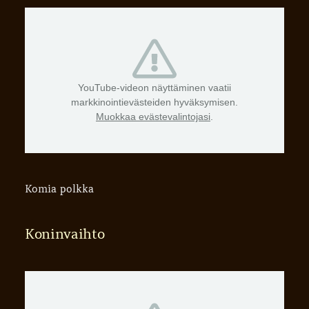
YouTube-videon näyttäminen vaatii
markkinointievästeiden hyväksymisen.
Muokkaa evästevalintojasi
.
Komia polkka
Koninvaihto