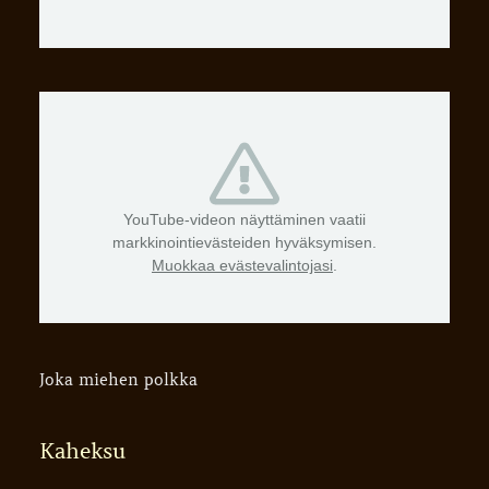
YouTube-videon näyttäminen vaatii
markkinointievästeiden hyväksymisen.
Muokkaa evästevalintojasi
.
Joka miehen polkka
Kaheksu