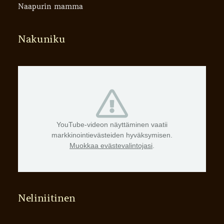
Naapurin mamma
Nakuniku
YouTube-videon näyttäminen vaatii
markkinointievästeiden hyväksymisen.
Muokkaa evästevalintojasi
.
Neliniitinen