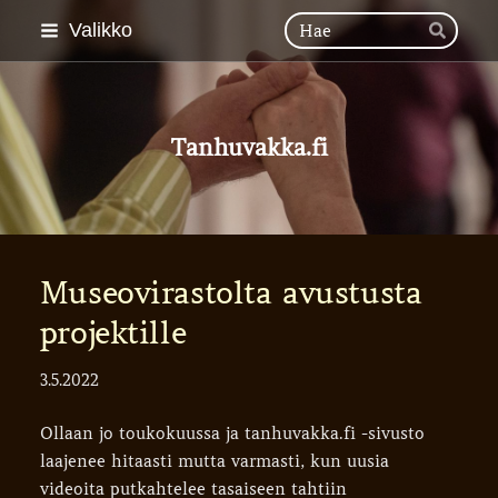
Siirry
Hak
Valikko
Hae
sivun
sisältöön
Tanhuvakka.fi
Museovirastolta avustusta
projektille
3.5.2022
Ollaan jo toukokuussa ja tanhuvakka.fi -sivusto
laajenee hitaasti mutta varmasti, kun uusia
videoita putkahtelee tasaiseen tahtiin