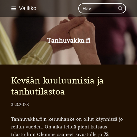
Siirry
Hak
Valikko
Hae
sivun
sisältöön
Tanhuvakka.fi
Kevään kuuluumisia ja
tanhutilastoa
31.3.2023
Tanhuvakka.fi:n keruuhanke on ollut käynnissä jo
reilun vuoden. On aika tehdä pieni katsaus
tilastoihin! Olemme saaneet sivustolle jo
73