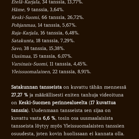
Etelä-Karjala
, 34 tanssia, 13,77%.
Häme
, 9 tanssia, 3,64%.
Keski-Suomi
, 66 tanssia, 26,72%.
Pohjanmaa
, 14 tanssia, 5,67%.
Raja-Karjala
, 16 tanssia, 6,48%.
Satakunta
, 18 tanssia, 7,29%.
Savo
, 38 tanssia, 15,38%.
Uusimaa
, 15 tanssia, 6,07%.
Varsinais-Suomi
, 11 tanssia, 4,45%.
Yleissuomalainen
, 22 tanssia, 8,91%.
Satakunnan tansseista
on kuvattu tähän mennessä
27,27 %
ja määrällisesti eniten tanhuja videoituna
on
Keski-Suomen perinnealueelta
(
17 kuvattua
tanssia
). Uudenmaan tansseista sen sijaa on
kuvattu vasta
6,6 %
, tosin osa uusmaalaisista
tansseista löytyy myös Yleissuomalaisten tanssien
osuudesta, joten kovin huolissaan ei kannata olla.